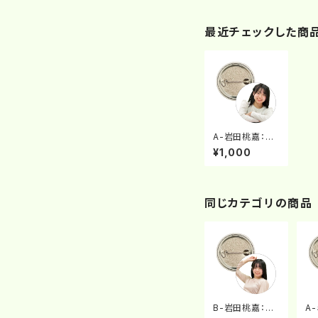
最近チェックした商
A-岩田桃嘉：缶
バッチ
¥1,000
同じカテゴリの商品
B-岩田桃嘉：缶
A