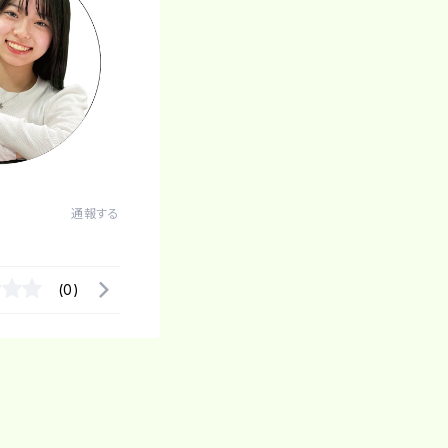
通報する
(0)