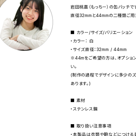
岩田桃嘉（もっちー）の缶バッチで
直径32mmと44mmの二種類ご用
■ カラー/サイズ/バリエーション
・カラー： 白
・サイズ直径：32mm / 44mm
※44mをご希望の方は、オプショ
い。
(制作の過程でデザインに多少の
あります。)
■ 素材
・ステンレス鋼
■ 取り扱い注意事項
・本製品は衣類や鞄などにつける