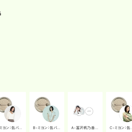
品
-ミヨン：缶バッ
B-ミヨン：缶バッ
A-冨沢帆乃香：
C-ミヨン：缶