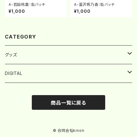
A-岩田桃嘉：缶バッチ
A-冨沢帆乃香：缶バッチ
¥1,000
¥1,000
CATEGORY
グッズ
アクリルキーホルダー
DIGITAL
アクリルスタンド
オーバーレイ／背景
商品一覧に戻る
缶バッチ
アイコン
BIRDMUSIC
© 合同会社kinon