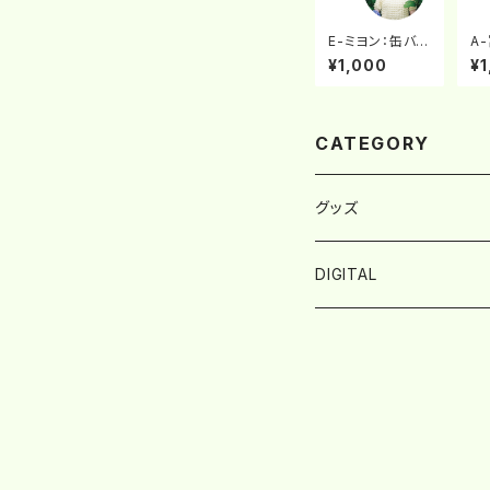
E-ミヨン：缶バッ
A
チ
ア
¥1,000
¥1
CATEGORY
グッズ
アクリルキーホルダー
DIGITAL
アクリルスタンド
オーバーレイ／背景
缶バッチ
アイコン
BIRDMUSIC