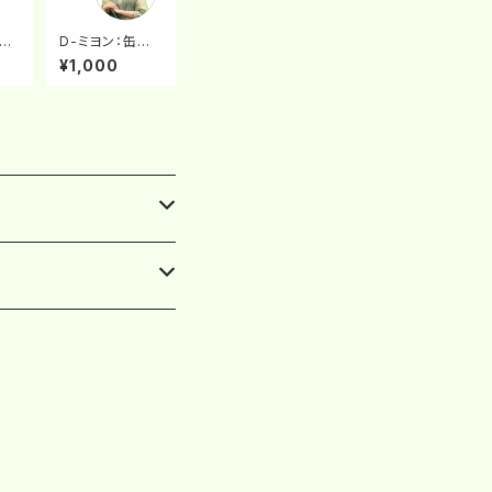
Cキ
D-ミヨン：缶バッ
アク
チ
¥1,000
ダ