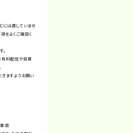
どには適していませ
事項をよくご確認く
す。
※有料配信や背景
。
だきますようお願い
意事項